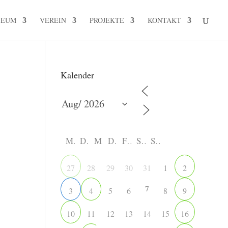
SEUM
VEREIN
PROJEKTE
KONTAKT
Kalender
M
D
M
D
F
S
S
28
29
30
31
1
27
2
7
5
6
8
3
4
9
11
12
13
14
15
10
16