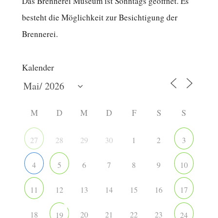
Das Brennerei Museum ist Sonntags geöffnet. Es
besteht die Möglichkeit zur Besichtigung der
Brennerei.
Kalender
M
D
M
D
F
S
S
28
29
30
1
2
27
3
6
7
8
9
4
5
10
12
13
14
15
16
11
17
18
20
21
22
23
19
24