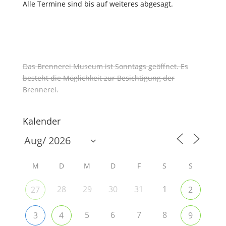
Alle Termine sind bis auf weiteres abgesagt.
Das Brennerei Museum ist Sonntags geöffnet. Es
besteht die Möglichkeit zur Besichtigung der
Brennerei.
Kalender
M
D
M
D
F
S
S
28
29
30
31
1
27
2
5
6
7
8
3
4
9