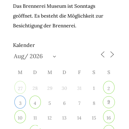
Das Brennerei Museum ist Sonntags
geöffnet. Es besteht die Möglichkeit zur
Besichtigung der Brennerei.
Kalender
M
D
M
D
F
S
S
28
29
30
31
1
27
2
9
5
6
7
8
3
4
11
12
13
14
15
10
16