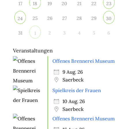
17
19
20
21
22
18
23
25
26
27
28
29
24
30
31
2
3
4
5
6
1
Veranstaltungen
Offenes Brennerei Museum
9 Aug. 26
Saerbeck
Spielkreis der Frauen
10 Aug. 26
Saerbeck
Offenes Brennerei Museum