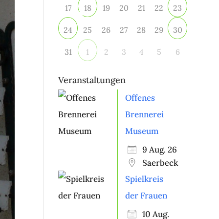
17
19
20
21
22
18
23
25
26
27
28
29
24
30
31
2
3
4
5
6
1
Veranstaltungen
Offenes
Brennerei
Museum
9 Aug. 26
Saerbeck
Spielkreis
der Frauen
10 Aug.