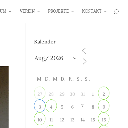
EUM
VEREIN
PROJEKTE
KONTAKT
Kalender
M
D
M
D
F
S
S
28
29
30
31
1
27
2
7
5
6
8
3
4
9
11
12
13
14
15
10
16