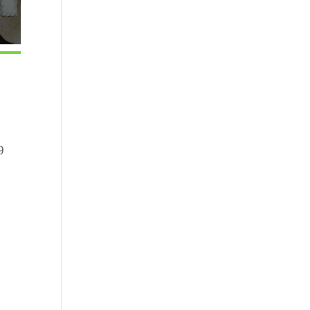
9
Office 365
Outlook Live