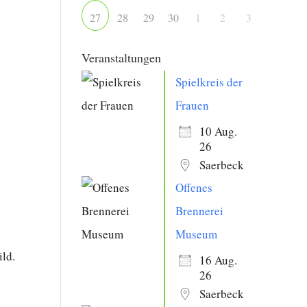
28
29
30
1
2
3
27
Veranstaltungen
Spielkreis der
Office 365
Outlook Live
Frauen
10 Aug.
26
Saerbeck
Offenes
Brennerei
Museum
ild.
16 Aug.
26
n
Saerbeck