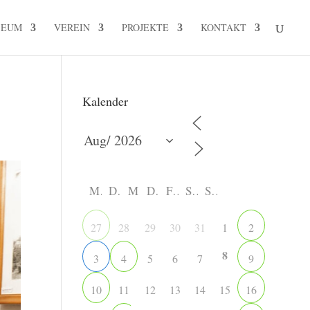
SEUM
VEREIN
PROJEKTE
KONTAKT
Kalender
M
D
M
D
F
S
S
28
29
30
31
1
27
2
8
5
6
7
3
4
9
11
12
13
14
15
10
16