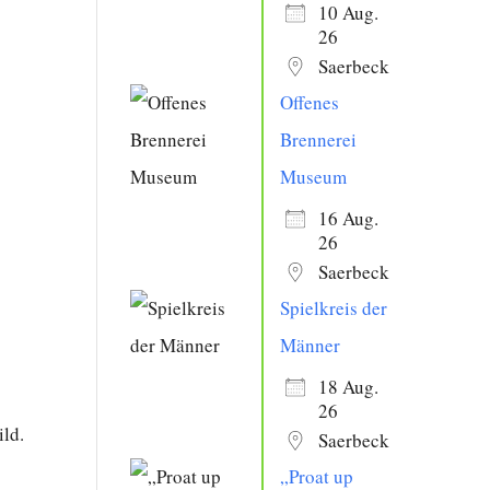
10 Aug.
26
Saerbeck
Offenes
Brennerei
Office 365
Outlook Live
Museum
16 Aug.
26
Saerbeck
Spielkreis der
Männer
18 Aug.
26
ild.
Saerbeck
n
„Proat up