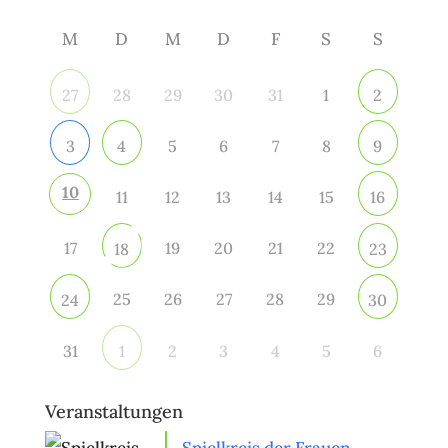
M
D
M
D
F
S
S
28
29
30
31
1
27
2
5
6
7
8
3
4
9
10
11
12
13
14
15
16
17
19
20
21
22
18
23
25
26
27
28
29
24
30
31
2
3
4
5
6
1
Veranstaltungen