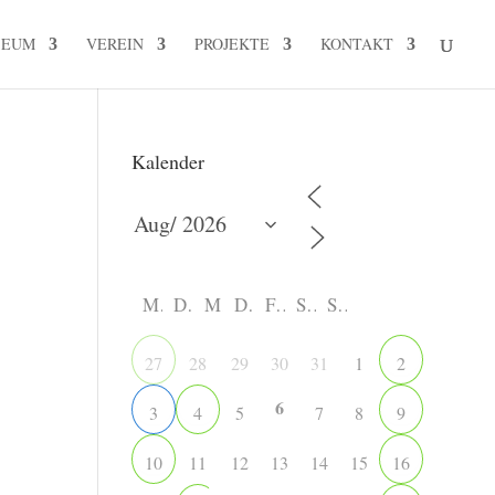
SEUM
VEREIN
PROJEKTE
KONTAKT
Kalender
M
D
M
D
F
S
S
28
29
30
31
1
27
2
6
5
7
8
3
4
9
11
12
13
14
15
10
16