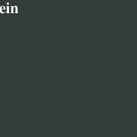
ein

ENNEREI MUSEUM
i-Gebäude ist in seiner Kernsubstanz über
hr zwischenzeitlich bedeutende Um- und
Nebengebäude und Brennerei wurden 1992
lt.
ende technische Ausstattung stammt