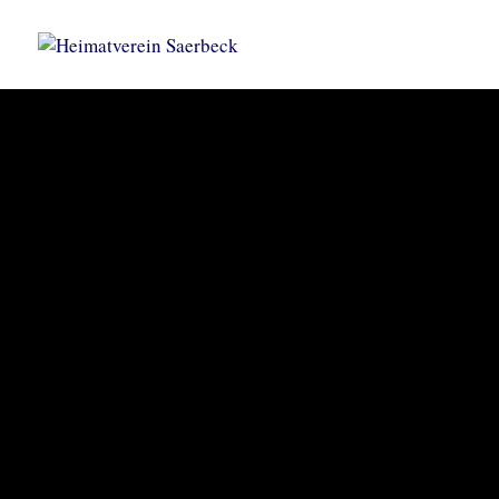
KORNBRENNEREIMUSEUM
Heimatve
Saerbec