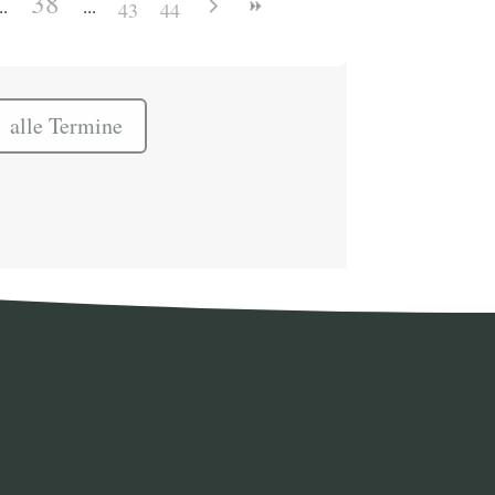
38
43
44
alle Termine