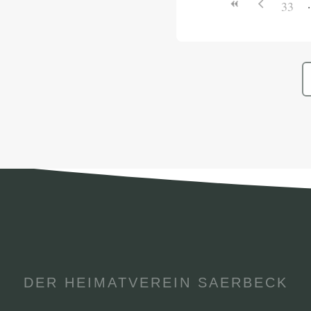
33
imathaus
DER HEIMATVEREIN SAERBECK