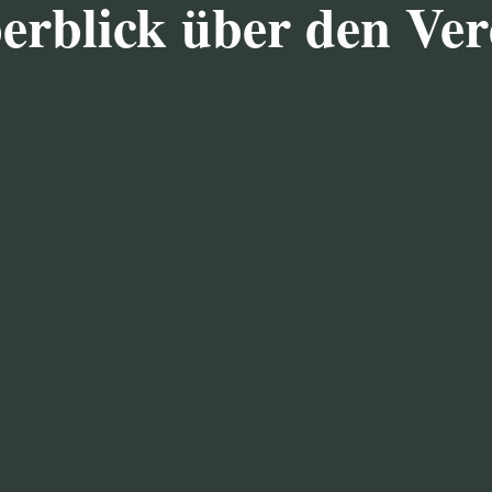
erblick über den Ver
KORNBR
ng der Heimatpflege, der
Das eigentliche Brennere
hte, des heimatlichen
130 Jahre alt und erfu
 Liedgut, des Denkmal-,
Ausbauten. Haupthaus, 
unter Denkmalschutz gestel
es sinnvoll zu vereinen, zu
Die noch heute zu seh
e Kenntnis der Heimat, die