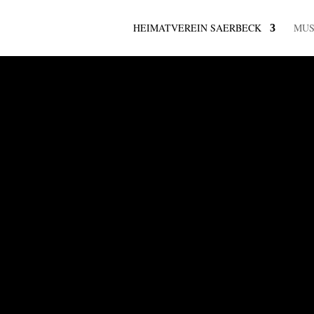
HEIMATVEREIN SAERBECK
MU
 UND MEHR
rein
k