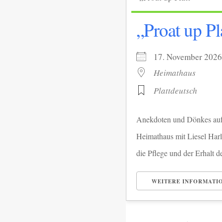
llkommen.
„Proat up Pl
i Museum
bis 12.30 Uhr
17. November 2
Heimathaus
rächskreis
Plattdeutsch
naten September bis
Uhr im Heimathaus
Anekdoten und Dönkes auf 
Frauen
Heimathaus mit Liesel Harl
tag im Monat 19.30
die Pflege und der Erhalt der
Heimathaus
WEITERE INFORMATI
Männer
g im Monat 15.00 Uhr