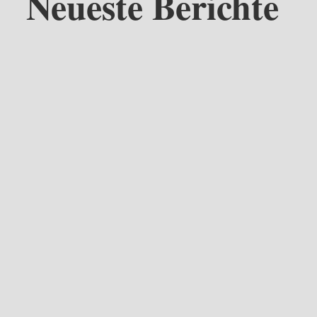
Neueste Berichte
beck läuft nach dem Kellerbrand die Aufarbeitung auf Hochtouren. 