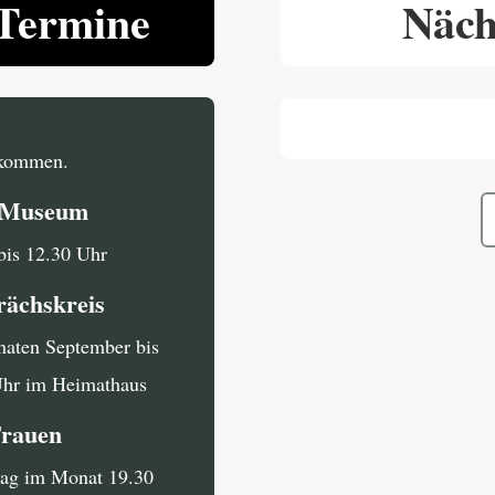
Termine
Näch
llkommen.
i Museum
bis 12.30 Uhr
rächskreis
naten September bis
Uhr im Heimathaus
Frauen
tag im Monat 19.30