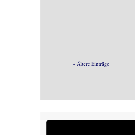
Böse Überraschung am heuti
Recht.
« Ältere Einträge