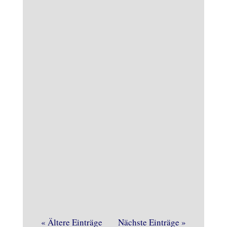
Böse Überraschung am heutigen
Samstagvormittag im
Brennereimuseum. Die
Brandmeldeanlage gab Alarm und
dieses Mal zu Recht.
« Ältere Einträge
Nächste Einträge »