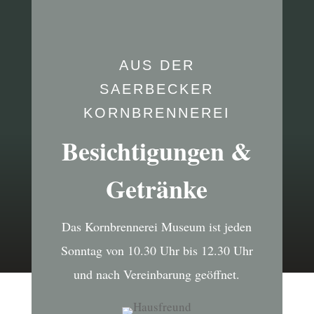
AUS DER
SAERBECKER
KORNBRENNEREI
Besichtigungen &
Getränke
Das Kornbrennerei Museum ist jeden
Sonntag von 10.30 Uhr bis 12.30 Uhr
und nach Vereinbarung geöffnet.