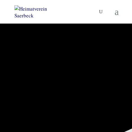
KORNBRENNEREIMUSEUM
UND MEHR
Heimatverein
Saerbeck
TERMINE
MUSEUM