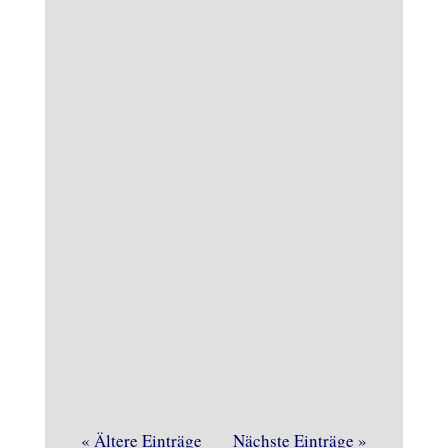
Böse Überraschung am heutigen
Samstagvormittag im
Brennereimuseum. Die
Brandmeldeanlage gab Alarm und
dieses Mal zu Recht.
« Ältere Einträge
Nächste Einträge »