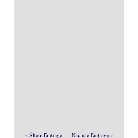
Böse Überraschung am heutigen
Samstagvormittag im
Brennereimuseum. Die
Brandmeldeanlage gab Alarm und
dieses Mal zu Recht.
« Ältere Einträge
Nächste Einträge »