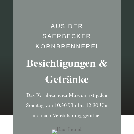
AUS DER
SAERBECKER
KORNBRENNEREI
Besichtigungen &
Getränke
Das Kornbrennerei Museum ist jeden
Sonntag von 10.30 Uhr bis 12.30 Uhr
und nach Vereinbarung geöffnet.