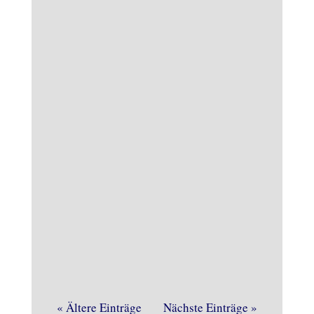
Böse Überraschung am heutigen
Samstagvormittag im
Brennereimuseum. Die
Brandmeldeanlage gab Alarm und
dieses Mal zu Recht.
« Ältere Einträge
Nächste Einträge »