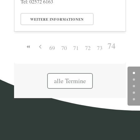
Tel: 02572 6163
WEITERE INFORMATIONEN
74
69
70
71
72
73
alle Termine