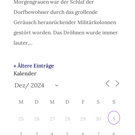
Morgengrauen war der Schlaf der
Dorfbewohner durch das grollende
Geräusch heranrückender Militärkolonnen
gestört worden. Das Dröhnen wurde immer
lauter,...
« Ältere Einträge
Kalender
M
D
M
D
F
S
S
25
26
27
28
29
30
1
2
3
4
5
6
7
8