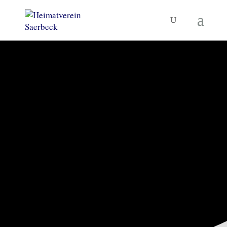
KORNBRENNEREIMUSEUM
UND MEHR
Heimatverein
Saerbeck
TERMINE
MUSEUM