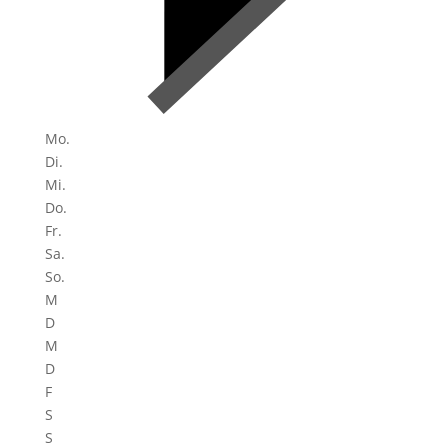
Mo.
Di.
Mi.
Do.
Fr.
Sa.
So.
M
D
M
D
F
S
S