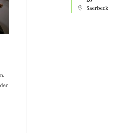
26
Saerbeck
n.
 der