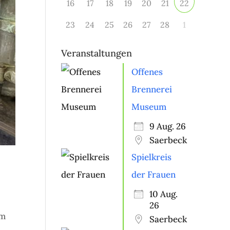
16
17
18
19
20
21
22
23
24
25
26
27
28
1
Veranstaltungen
Offenes
Brennerei
Museum
9 Aug. 26
Saerbeck
Spielkreis
der Frauen
10 Aug.
26
am
Saerbeck