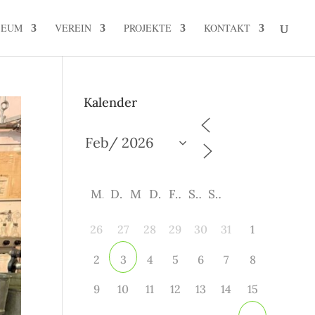
SEUM
VEREIN
PROJEKTE
KONTAKT
Kalender
M
D
M
D
F
S
S
26
27
28
29
30
31
1
2
4
5
6
7
8
3
9
10
11
12
13
14
15