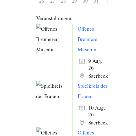
26
27
28
29
30
31
1
Veranstaltungen
Offenes
Brennerei
Museum
9 Aug.
26
Saerbeck
Spielkreis der
Frauen
10 Aug.
26
Saerbeck
Offenes