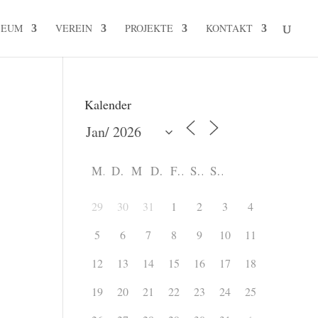
SEUM
VEREIN
PROJEKTE
KONTAKT
Kalender
M
D
M
D
F
S
S
29
30
31
1
2
3
4
5
6
7
8
9
10
11
12
13
14
15
16
17
18
19
20
21
22
23
24
25