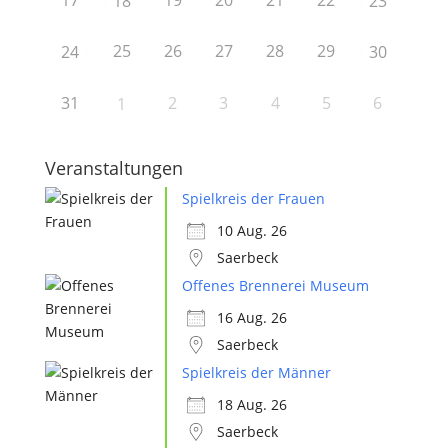
17
19
20
21
22
18
23
25
26
27
28
29
24
30
31
2
3
4
5
6
1
Veranstaltungen
Spielkreis der Frauen
10 Aug. 26
Saerbeck
Offenes Brennerei Museum
16 Aug. 26
Saerbeck
Spielkreis der Männer
18 Aug. 26
Saerbeck