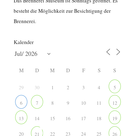
Das Brennerei Museum ist Sonntags geöffnet. Es
besteht die Möglichkeit zur Besichtigung der
Brennerei.
Kalender
M
D
M
D
F
S
S
29
30
1
2
3
4
5
8
9
10
11
6
7
12
14
15
16
17
18
13
19
20
22
23
24
25
21
26