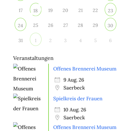
17
19
20
21
22
18
23
25
26
27
28
29
24
30
31
2
3
4
5
6
1
Veranstaltungen
Offenes Brennerei Museum
9 Aug. 26
Saerbeck
Spielkreis der Frauen
10 Aug. 26
Saerbeck
Offenes Brennerei Museum