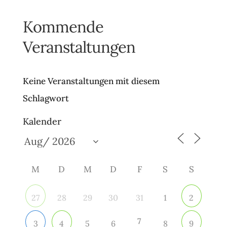
Kommende
Veranstaltungen
Keine Veranstaltungen mit diesem
Schlagwort
Kalender
M
D
M
D
F
S
S
28
29
30
31
1
27
2
7
5
6
8
3
4
9