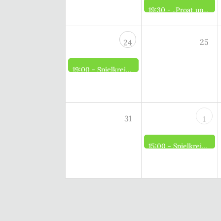
19:30 -
„Proat up Platt“
25
24
19:00 -
Spielkreis der Frauen
31
1
15:00 -
Spielkreis der Männer