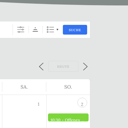
SUCHE
HEUTE
SA.
SO.
1
2
10:30 -
Offenes Brennerei Museum