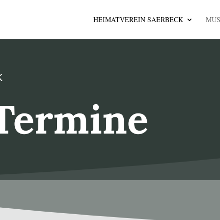
HEIMATVEREIN SAERBECK
MU
K
Termine