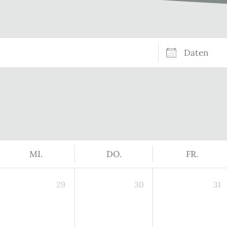
Daten
MI.
DO.
FR.
29
30
31