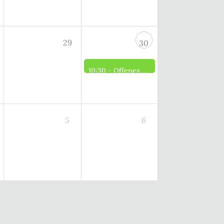
29
30
10:30 -
Offenes Brennerei Museum
5
6