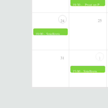
19:30 -
„Proat up Platt“
25
24
19:00 -
Spielkreis der Frauen
31
1
15:00 -
Spielkreis der Männer