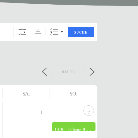
SUCHE
HEUTE
SA.
SO.
1
2
10:30 -
Offenes Brennerei Museum