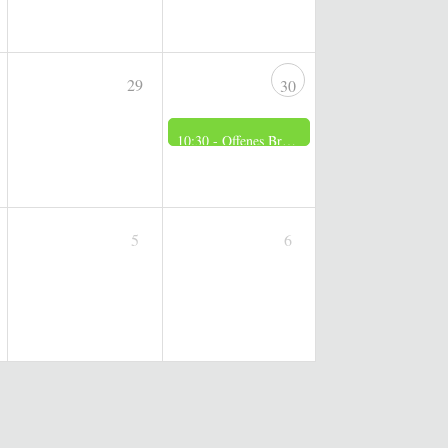
29
30
10:30 -
Offenes Brennerei Museum
5
6