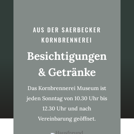
AUS DER SAERBECKER
KORNBRENNEREI
Besichtigungen
& Getränke
Das Kornbrennerei Museum ist
jeden Sonntag von 10.30 Uhr bis
12.30 Uhr und nach
Vereinbarung geöffnet.