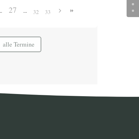
27
32
33
alle Termine