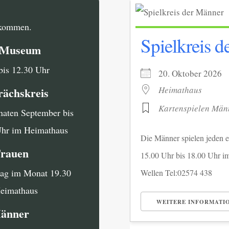
llkommen.
Spielkreis 
i Museum
bis 12.30 Uhr
20. Oktober 20
Heimathaus
rächskreis
Kartenspielen Män
naten September bis
Uhr im Heimathaus
Die Männer spielen jeden e
Frauen
15.00 Uhr bis 18.00 Uhr i
tag im Monat 19.30
Wellen Tel:02574 438
Heimathaus
WEITERE INFORMATI
Männer