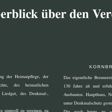
erblick über den Ver
KORNBR
ng der Heimatpflege, der
Das eigentliche Brennere
hte, des heimatlichen
130 Jahre alt und erfu
 Liedgut, des Denkmal-,
Ausbauten. Haupthaus, 
unter Denkmalschutz gestel
es sinnvoll zu vereinen, zu
Die noch heute zu seh