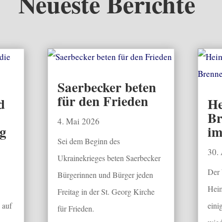
Neueste Berichte
Saerbecker beten
für den Frieden
d
He
Br
4. Mai 2026
g
im
Sei dem Beginn des
30.
Ukrainekrieges beten Saerbecker
Der
Bürgerinnen und Bürger jeden
Heim
Freitag in der St. Georg Kirche
 auf
eini
für Frieden.