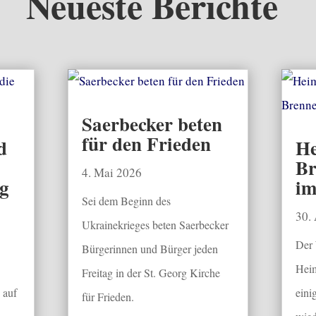
Neueste Berichte
Saerbecker beten
für den Frieden
d
He
Br
4. Mai 2026
g
im
Sei dem Beginn des
30.
Ukrainekrieges beten Saerbecker
Der
Bürgerinnen und Bürger jeden
Heim
Freitag in der St. Georg Kirche
 auf
eini
für Frieden.