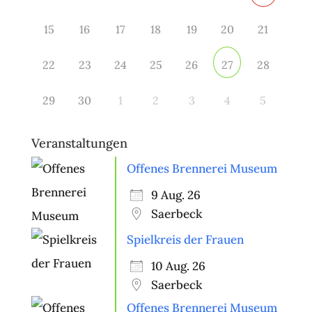
15
16
17
18
19
20
21
22
23
24
25
26
28
27
29
30
1
2
3
4
5
Veranstaltungen
Offenes Brennerei Museum
9 Aug. 26
Saerbeck
Spielkreis der Frauen
10 Aug. 26
Saerbeck
Offenes Brennerei Museum