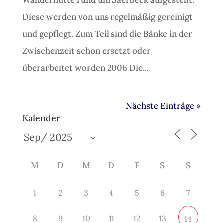
Diese werden von uns regelmäßig gereinigt
und gepflegt. Zum Teil sind die Bänke in der
Zwischenzeit schon ersetzt oder
überarbeitet worden 2006 Die...
Nächste Einträge »
Kalender
M
D
M
D
F
S
S
1
2
3
4
5
6
7
8
9
10
11
12
13
14