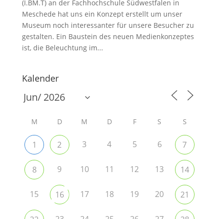
(I.BM.T) an der Fachhochschule Südwestfalen in
Meschede hat uns ein Konzept erstellt um unser
Museum noch interessanter für unsere Besucher zu
gestalten. Ein Baustein des neuen Medienkonzeptes
ist, die Beleuchtung im...
Kalender
M
D
M
D
F
S
S
3
4
5
6
1
2
7
9
10
11
12
13
8
14
15
17
18
19
20
16
21