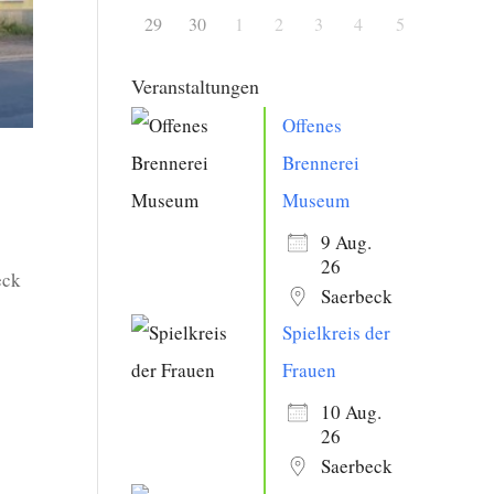
29
30
1
2
3
4
5
Veranstaltungen
Offenes
Brennerei
Museum
9 Aug.
26
eck
Saerbeck
Spielkreis der
Frauen
10 Aug.
26
Saerbeck