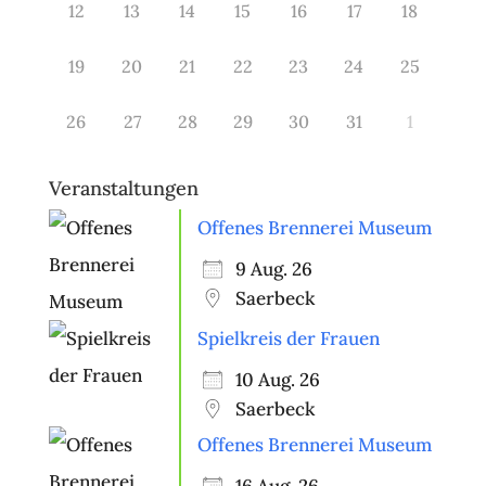
12
13
14
15
16
17
18
19
20
21
22
23
24
25
26
27
28
29
30
31
1
Veranstaltungen
Offenes Brennerei Museum
9 Aug. 26
Saerbeck
Spielkreis der Frauen
10 Aug. 26
Saerbeck
Offenes Brennerei Museum
16 Aug. 26