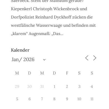
Saerbeck. Steht der Maibaum gerade?
Kiepenkerl Christoph Wickenbrock und
Dorfpolizist Reinhard Dyckhoff zücken die
westfälische Wasserwaage und befinden mit
„klarem“ Augenmaß: „Das...
Kalender
M
D
M
D
F
S
S
29
30
31
1
2
3
4
5
6
7
8
9
10
11