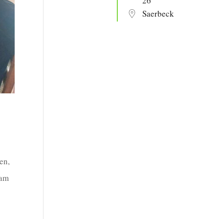
26
Saerbeck
en,
 am