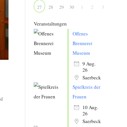
28
29
30
1
2
3
27
Veranstaltungen
Offenes
Brennerei
Museum
9 Aug.
26
Saerbeck
Spielkreis der
Frauen
rd
10 Aug.
26
Saerbeck