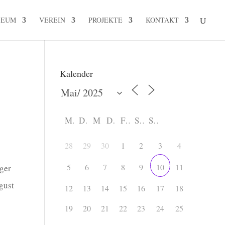
SEUM
VEREIN
PROJEKTE
KONTAKT
Kalender
M
D
M
D
F
S
S
28
29
30
1
2
3
4
5
6
7
8
9
11
10
ger
gust
12
13
14
15
16
17
18
19
20
21
22
23
24
25