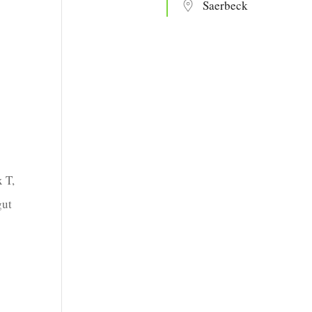
Saerbeck
 T,
gut