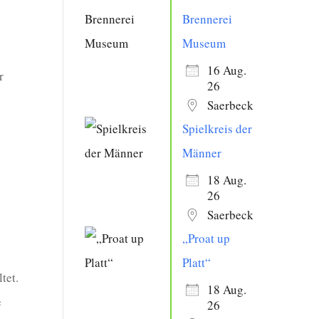
Brennerei
Museum
16 Aug.
r
26
Saerbeck
Spielkreis der
Männer
18 Aug.
26
Saerbeck
„Proat up
Platt“
tet.
18 Aug.
e
26