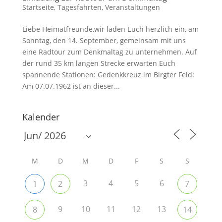
Startseite
,
Tagesfahrten
,
Veranstaltungen
Liebe Heimatfreunde,wir laden Euch herzlich ein, am
Sonntag, den 14. September, gemeinsam mit uns
eine Radtour zum Denkmaltag zu unternehmen. Auf
der rund 35 km langen Strecke erwarten Euch
spannende Stationen: Gedenkkreuz im Birgter Feld:
Am 07.07.1962 ist an dieser...
Kalender
M
D
M
D
F
S
S
3
4
5
6
1
2
7
9
10
11
12
13
8
14