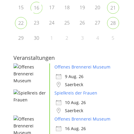
15
17
18
19
20
16
21
23
24
25
26
27
22
28
29
30
1
2
3
4
5
Veranstaltungen
Offenes Brennerei Museum
9 Aug. 26
Saerbeck
Spielkreis der Frauen
10 Aug. 26
Saerbeck
Offenes Brennerei Museum
16 Aug. 26