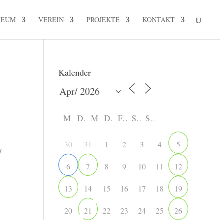
SEUM
VEREIN
PROJEKTE
KONTAKT
Kalender
M
D
M
D
F
S
S
30
31
1
2
3
4
5
/
8
9
10
11
6
7
12
14
15
16
17
18
13
19
20
22
23
24
25
21
26