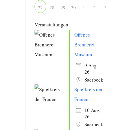
28
29
30
1
2
3
27
Veranstaltungen
Offenes
Brennerei
Museum
9 Aug.
26
Saerbeck
Spielkreis der
Frauen
10 Aug.
26
Saerbeck