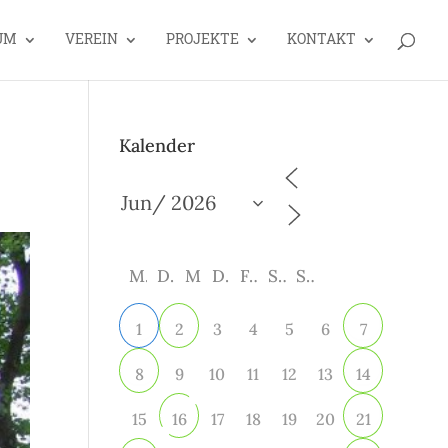
UM
VEREIN
PROJEKTE
KONTAKT
Kalender
M
D
M
D
F
S
S
3
4
5
6
1
2
7
9
10
11
12
13
8
14
15
17
18
19
20
16
21