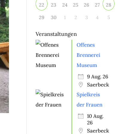
23
24
25
26
27
22
28
29
30
1
2
3
4
5
Veranstaltungen
Offenes
Brennerei
Museum
9 Aug. 26
Saerbeck
Spielkreis
der Frauen
10 Aug.
26
Saerbeck