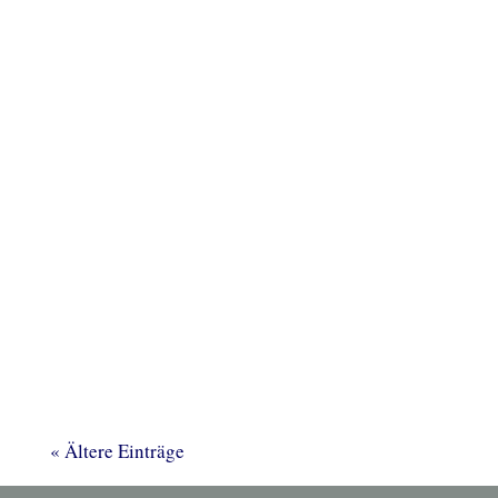
„Wir haben ein gemeinsames Thema“, davon sind
Harald Schütz, Vorsitzender der Stiftung Altes
Rathaus / Mehrgenerationenhaus“,
« Ältere Einträge