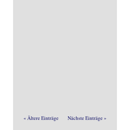
Der WDR zu Gast im Heimathaus, das
gab es schon einige Male. Vor kurzem
war es wieder soweit. Noch vor dem
« Ältere Einträge
Nächste Einträge »