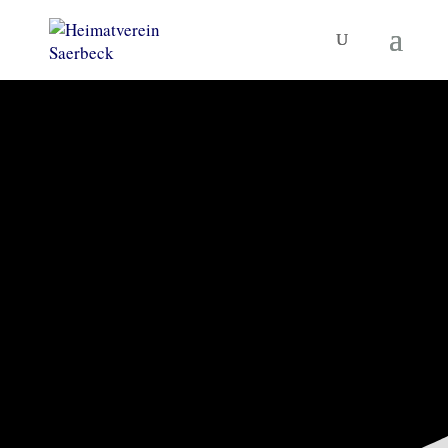
KORNBRENNEREIMUSEUM
UND MEHR
Heimatverein
Saerbeck
TERMINE
MUSEUM