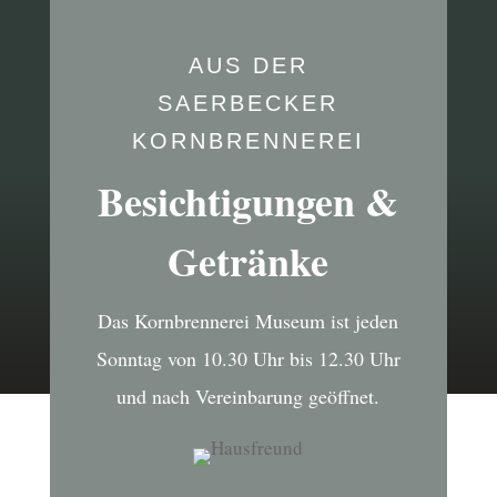
AUS DER
SAERBECKER
KORNBRENNEREI
Besichtigungen &
Getränke
Das Kornbrennerei Museum ist jeden
Sonntag von 10.30 Uhr bis 12.30 Uhr
und nach Vereinbarung geöffnet.