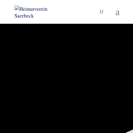
KORNBRENNEREIMUSEUM
UND MEHR
Heimatverein
Saerbeck
TERMINE
MUSEUM