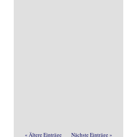
Böse Überraschung am heutigen
Samstagvormittag im
Brennereimuseum. Die
Brandmeldeanlage gab Alarm und
dieses Mal zu Recht.
« Ältere Einträge
Nächste Einträge »