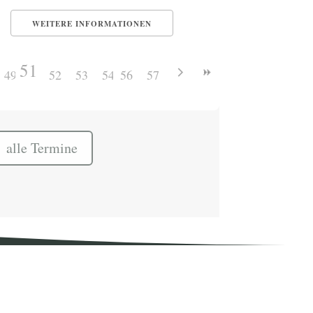
WEITERE INFORMATIONEN
51
49
50
52
53
54
56
55
57
alle Termine