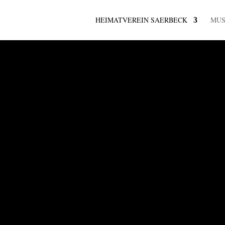
HEIMATVEREIN SAERBECK
MU
 UND MEHR
rein
k