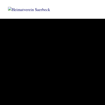
KORNBRENNEREIMUSEUM
Heimatve
Saerbec