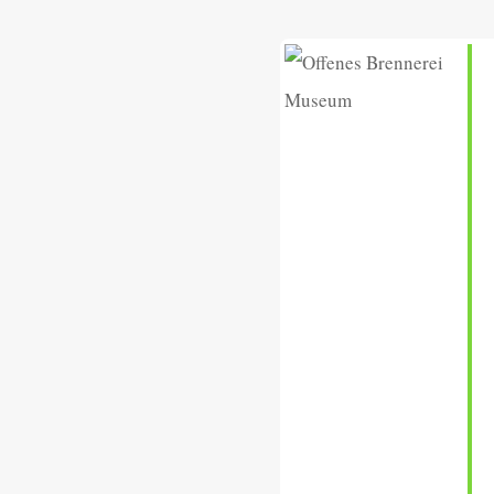
llkommen.
i Museum
bis 12.30 Uhr
rächskreis
naten September bis
Uhr im Heimathaus
Frauen
tag im Monat 19.30
Heimathaus