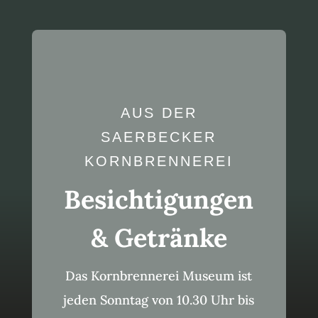
AUS DER
SAERBECKER
KORNBRENNEREI
Besichtigungen
& Getränke
Das Kornbrennerei Museum ist
jeden Sonntag von 10.30 Uhr bis