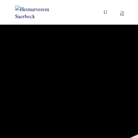
KORNBRENNEREIMUSEUM
UND MEHR
Heimatverein
Saerbeck
TERMINE
MUSEUM