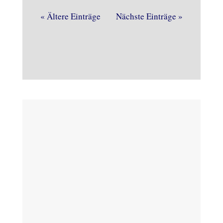
« Ältere Einträge
Nächste Einträge »
Regelmäßige Termine
Jeder ist herzlich willkommen.