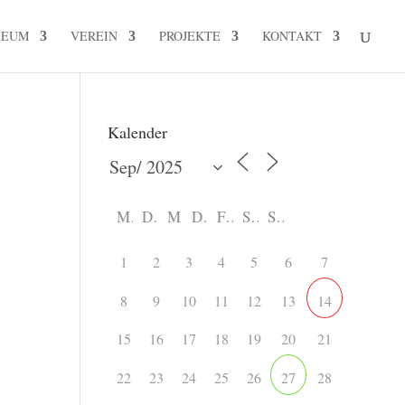
SEUM
VEREIN
PROJEKTE
KONTAKT
Kalender
M
D
M
D
F
S
S
1
2
3
4
5
6
7
8
9
10
11
12
13
14
15
16
17
18
19
20
21
22
23
24
25
26
28
27