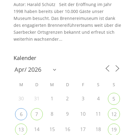
Autor: Harald Schütz Seit der Eröffnung im Jahr
1998 haben bereits über 10.000 Gäste unser
Museum besucht. Das Brennereimuseum ist dank
des engagierten Brennereiführerteams weit über die
Saerbecker Ortsgrenzen bekannt und erfreut sich
weiterhin wachsender...
Kalender
M
D
M
D
F
S
S
30
31
1
2
3
4
5
8
9
10
11
6
7
12
14
15
16
17
18
13
19