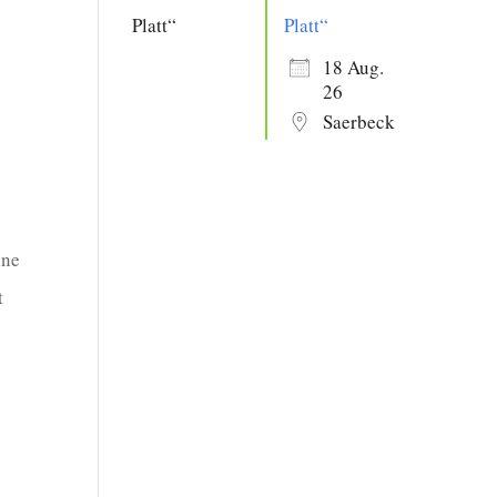
Platt“
18 Aug.
26
Saerbeck
ine
t