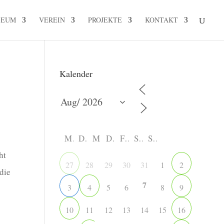
SEUM
VEREIN
PROJEKTE
KONTAKT
Kalender
M
D
M
D
F
S
S
ht
28
29
30
31
1
27
2
die
7
5
6
8
3
4
9
11
12
13
14
15
10
16