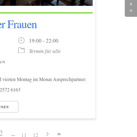
er Frauen
6
19:00 - 22:00
Termin für alle
uen
d vierten Montag im Monat Ansprechpartner:
02572 6163
ONEN
2
11
12