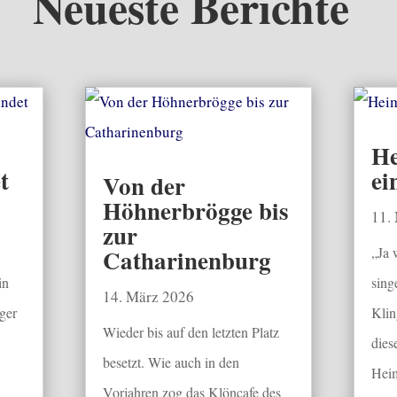
Neueste Berichte
He
t
ei
Von der
Höhnerbrögge bis
11.
zur
Catharinenburg
„Ja 
in
sing
14. März 2026
ger
Klin
Wieder bis auf den letzten Platz
dies
besetzt. Wie auch in den
Heim
Vorjahren zog das Klöncafe des