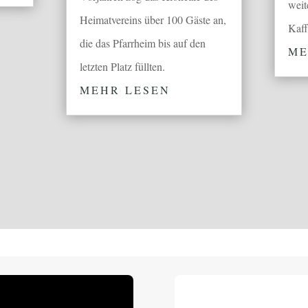
weit
Heimatvereins über 100 Gäste an,
Kaff
die das Pfarrheim bis auf den
ME
letzten Platz füllten.
MEHR LESEN