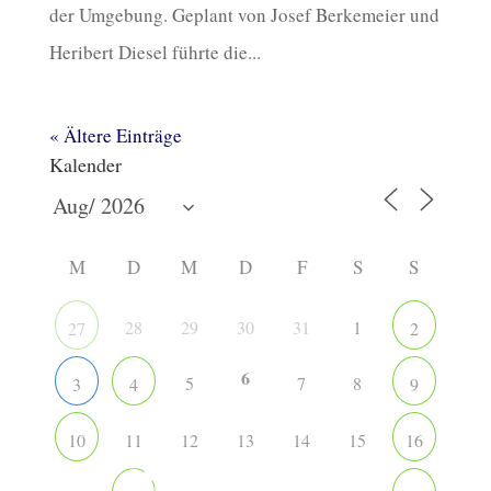
der Umgebung. Geplant von Josef Berkemeier und
Heribert Diesel führte die...
« Ältere Einträge
Kalender
M
D
M
D
F
S
S
28
29
30
31
1
27
2
6
5
7
8
3
4
9
11
12
13
14
15
10
16