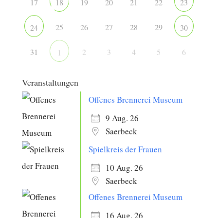
17
19
20
21
22
18
23
25
26
27
28
29
24
30
31
2
3
4
5
6
1
Veranstaltungen
Offenes Brennerei Museum
9 Aug. 26
Saerbeck
Spielkreis der Frauen
10 Aug. 26
Saerbeck
Offenes Brennerei Museum
16 Aug. 26